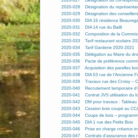
2020-027 Désignation du correspon
2020-028 Désignation du représenta
2020-029 Désignation des conseillers 
2020-030 DIA 16 résidence Beaureg
2020-031 DIA 14 rue du Bailli
2020-032 Composition de la Commiss
2020-033 Tarif restaurant scolaire 2
2020-034 Tarif Garderie 2020-2021
2020-035 Délégation au Maire du droit
2020-036 Pacte de préférence commun
2020-037 Acquisition des parelles bo
2020-038 DIA 53 rue de l’Ancienne F
2020-039 Travaux rue des Croisy – 
2020-040 Recrutement temporaire d’u
2020-041 Contrat JVS utilisation du lo
2020-042 DM pour travaux : Tableau
2020-043 Cession bois coupé au CC
2020-044 Coupe de bois – program
2020-045 DIA 1 rue des Petits Bois
2020-046 Prise en charge créance irré
2020-047 Contrats d’assurance des ri