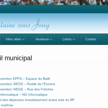
Infos utiles
Jeunesse
Loisirs
Contact
l municipal
ention EPFN – Espace du Bailli
vention SIEGE – Ruelle de l’Encens
vention SIEGE – Rue des Frêches
formatique – NG Informatique
des dépenses investissement avant vote du BP
maîtrise