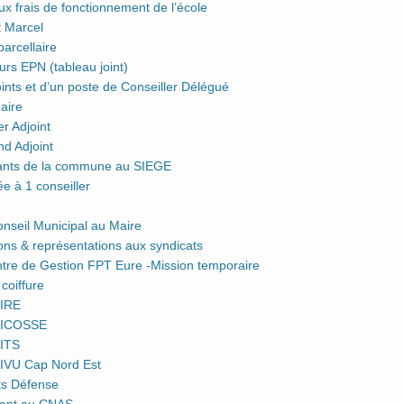
x frais de fonctionnement de l’école
 Marcel
arcellaire
 EPN (tableau joint)
nts et d’un poste de Conseiller Délégué
aire
r Adjoint
d Adjoint
ants de la commune au SIEGE
e à 1 conseiller
seil Municipal au Maire
s & représentations aux syndicats
re de Gestion FPT Eure -Mission temporaire
coiffure
SIRE
 SICOSSE
SITS
IVU Cap Nord Est
ts Défense