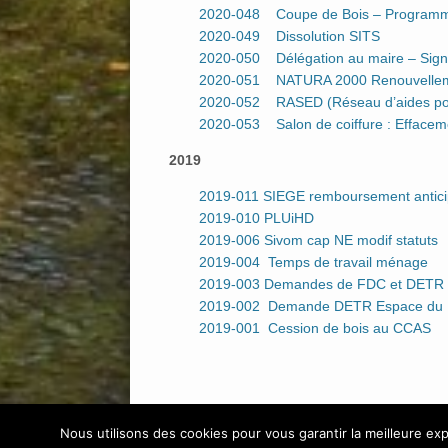
2020-048 Coupe de Bois – Program
2020-049 Dissolution SITS
2020-050 Délégation au maire – Sign
2020-051 NATURA 2000 Renouvelleme
2020-052 RASED (Réseau d’aides pour 
2020-053 Salon de coiffure : Effaceme
2019
2019-011 SIEGE remboursement antici
2019-010 PLUiHD
2019-006 Sivom cap NE modif statuts
2019-004 Temps de travail ménage
2019-003 Demandes de FDC et DETR
2019-002 Demande DETR Espace du B
2019-001 Cession de bois au CCAS
Nous utilisons des cookies pour vous garantir la meilleure exp
©2015 Mairie de Fontaine Sous Jouy / Réalisation