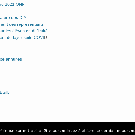
me 2021 ONF
ature des DIA
nt des représentants
les élèves en difficulté
nt de loyer suite COVI
D
pé annuités
ailly
érience sur notre site. Si vous continuez à utiliser ce dernier, nous co
Accueil
Politique d
Menu
Les 9 Couleurs
à Evreux