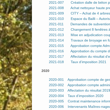
2021-007 Création dalle de béton po
2021-008 Achat nettoyeur haute pr
2021-009 CITY – Achat de 4 arbres
2021-010 Espace du Bailli – Autorisat
2021-011 Demandes de subventions
2021-012 Changement 8 fenêtres à 
2021-013 Mise en adjudication coupe
2021-014 Travaux de broyage en fo
2021-015 Approbation compte Admini
2021-016 Approbation du compte de
2021-017 Affectation du résultat d’ex
2021-018 Taux d’imposition 2021
2020
2020-001 Approbation compte de ges
2020-002 Approbation compte adminis
2020-003 Affectation du résultat 201
2020-004 Taux d’imposition 2020
2020-005 Contrat maintenance inform
2020-006 Intervenants Maîtres-nage