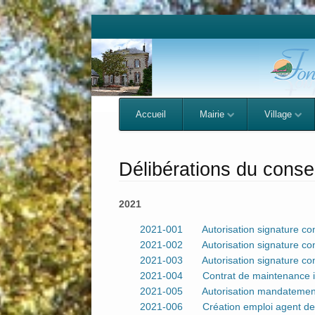
Menu
Skip to content
Accueil
Mairie
Village
Délibérations du consei
2021
2021-001 Autorisation signature conv
2021-002 Autorisation signature con
2021-003 Autorisation signature con
2021-004 Contrat de maintenance in
2021-005 Autorisation mandatement 
2021-006 Création emploi agent de 