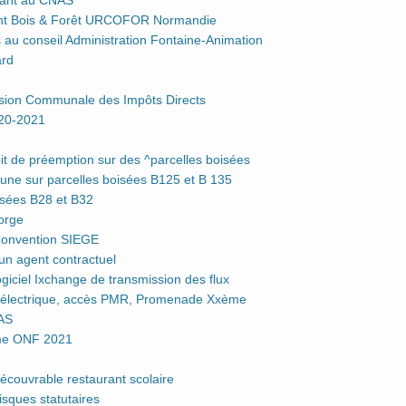
dant au CNAS
nt Bois & Forêt URCOFOR Normandie
au conseil Administration Fontaine-Animation
ard
ion Communale des Impôts Directs
020-2021
 de préemption sur des ^parcelles boisées
e sur parcelles boisées B125 et B 135
isées B28 et B32
orge
Convention SIEGE
n agent contractuel
giciel Ixchange de transmission des flux
 électrique, accès PMR, Promenade Xxème
AS
me ONF 2021
couvrable restaurant scolaire
sques statutaires