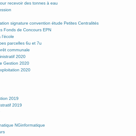
ur recevoir des tonnes à eau
ession
ion signature convention étude Petites Centralités
 Fonds de Concours EPN
l’école
s parcelles 6u et 7u
rêt communale
stratif 2020
 Gestion 2020
ploitation 2020
tion 2019
tratif 2019
9
atique NGinformatique
urs