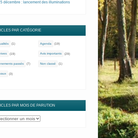
5 décembre : lancement des illuminations
ICLES PAR CATÉGORIE
ualités
(1)
Agenda
(19)
hives
(19)
Avis importants
(29)
nements passés
(7)
Non classé
(1)
vaux
(3)
ICLES PAR MOIS DE PARUTION
cles par mois de parution