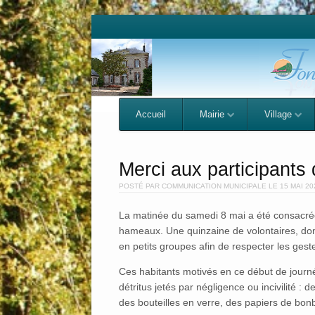
Menu
Skip to content
Accueil
Mairie
Village
Merci aux participants d
POSTÉ PAR
COMMUNICATION MUNICIPALE
LE
15 MAI 20
La matinée du samedi 8 mai a été consacrée
hameaux. Une quinzaine de volontaires, dont
en petits groupes afin de respecter les gest
Ces habitants motivés en ce début de journé
détritus jetés par négligence ou incivilité :
des bouteilles en verre, des papiers de bo