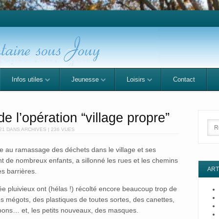
Infos utiles
Jeunesse
Loisirs
Contact
e l’opération “village propre”
Sea
21
DANS
ARCHIVES
| 236 VUES
 au ramassage des déchets dans le village et ses
 de nombreux enfants, a sillonné les rues et les chemins
ART
es barrières.
e pluivieux ont (hélas !) récolté encore beaucoup trop de
 des mégots, des plastiques de toutes sortes, des canettes,
nbons… et, les petits nouveaux, des masques.