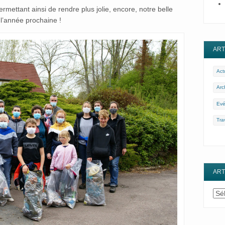
ermettant ainsi de rendre plus jolie, encore, notre belle
 l’année prochaine !
ART
Act
Arc
Evé
Tra
ART
Arti